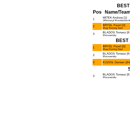
BEST
Pos
Name/Tea
WITEK Andrzej [1]
1
140minut.pl Wrocławskie It
BRYDL Pavel [3]
2
Muay Running Team
BLADOS Tomasz [6
3
Warszawiaky
BEST 
BRYDL Pavel [3]
1
Muay Running Team
BLADOS Tomasz [6
2
Warszawiaky
3
KOZIOŁ Damian [84
BLADOS Tomasz [6
3
Warszawiaky