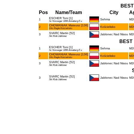
BEST
Pos
Name/Team
City
Ag
ESCHER Toni [1]
1
Sehma
M2
Sc Norweger 1896 Annaberg E.v.
CHOWANIAK Mateusz [136]
2
Kościelisko
M2
Uks Regle Kościelisko
SVARC Martin [52]
3
Jablonec Nad Nisou
M2
Ski Klub Jablonec
BEST 
ESCHER Toni [1]
1
Sehma
M2
Sc Norweger 1896 Annaberg E.v.
CHOWANIAK Mateusz [136]
2
Kościelisko
M2
Uks Regle Kościelisko
SVARC Martin [52]
3
Jablonec Nad Nisou
M2
Ski Klub Jablonec
SVARC Martin [52]
3
Jablonec Nad Nisou
M2
Ski Klub Jablonec