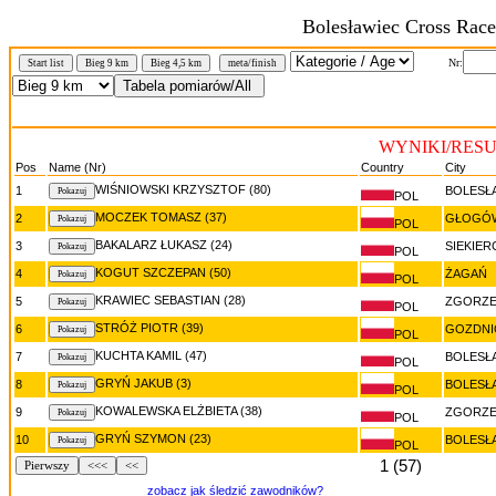
Bolesławiec Cross Race
Nr:
Start list
Bieg 9 km
Bieg 4,5 km
meta/finish
WYNIKI/RESUL
Pos
Name (Nr)
Country
City
WIŚNIOWSKI KRZYSZTOF (80)
1
BOLESŁ
POL
MOCZEK TOMASZ (37)
2
GŁOGÓ
POL
BAKALARZ ŁUKASZ (24)
3
SIEKIER
POL
KOGUT SZCZEPAN (50)
4
ŻAGAŃ
POL
KRAWIEC SEBASTIAN (28)
5
ZGORZE
POL
STRÓŻ PIOTR (39)
6
GOZDNI
POL
KUCHTA KAMIL (47)
7
BOLESŁ
POL
GRYŃ JAKUB (3)
8
BOLESŁ
POL
KOWALEWSKA ELŻBIETA (38)
9
ZGORZE
POL
GRYŃ SZYMON (23)
10
BOLESŁ
POL
1 (57)
Pierwszy
<<<
<<
zobacz jak śledzić zawodników?