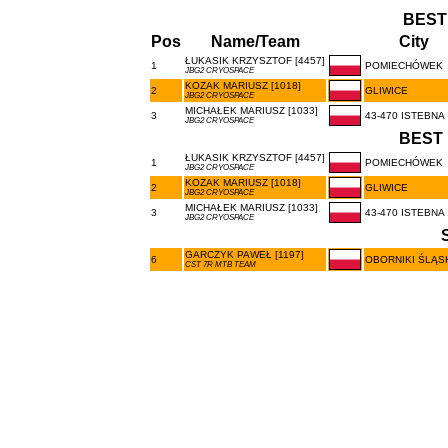
BEST
Pos
Name/Team
City
ŁUKASIK KRZYSZTOF [4457]
1
POMIECHÓWEK
JBG2 CRYOSPACE
KOZAK MARIUSZ [1018]
2
GLIWICE
JBG2 CRYOSPACE
MICHAŁEK MARIUSZ [1033]
3
43-470 ISTEBNA
JBG2 CRYOSPACE
BEST 
ŁUKASIK KRZYSZTOF [4457]
1
POMIECHÓWEK
JBG2 CRYOSPACE
KOZAK MARIUSZ [1018]
2
GLIWICE
JBG2 CRYOSPACE
MICHAŁEK MARIUSZ [1033]
3
43-470 ISTEBNA
JBG2 CRYOSPACE
GARCZYK PAWEŁ [1197]
6
OBORNIKI ŚLĄS
CST 7R MTB TEAM