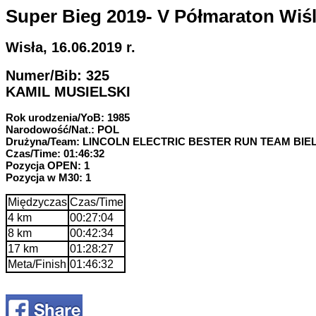
Super Bieg 2019- V Półmaraton Wiś
Wisła, 16.06.2019 r.
Numer/Bib: 325
KAMIL MUSIELSKI
Rok urodzenia/YoB: 1985
Narodowość/Nat.: POL
Drużyna/Team: LINCOLN ELECTRIC BESTER RUN TEAM BI
Czas/Time: 01:46:32
Pozycja OPEN: 1
Pozycja w M30: 1
Międzyczas
Czas/Time
4 km
00:27:04
8 km
00:42:34
17 km
01:28:27
Meta/Finish
01:46:32