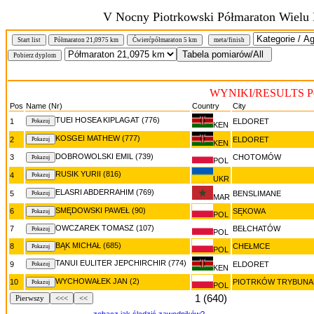
V Nocny Piotrkowski Półmaraton Wielu K
Start list
Półmaraton 21,0975 km
Ćwierćpółmaraton 5 km
meta/finish
WYNIKI/RESULTS Pół
Pos
Name (Nr)
Country
City
TUEI HOSEA KIPLAGAT (776)
1
ELDORET
KEN
KOSGEI MATHEW (777)
2
ELDORET
KEN
DOBROWOLSKI EMIL (739)
3
CHOTOMÓW
POL
RUSIK YURII (816)
4
UKR
ELASRI ABDERRAHIM (769)
5
BENSLIMANE
MAR
SMĘDOWSKI PAWEŁ (90)
6
SĘKOWA
POL
OWCZAREK TOMASZ (107)
7
BEŁCHATÓW
POL
BĄK MICHAŁ (685)
8
CHEŁMCE
POL
TANUI EULITER JEPCHIRCHIR (774)
9
ELDORET
KEN
WYCHOWAŁEK JAN (2)
10
PIOTRKÓW TRYBUNA
POL
1 (640)
Pierwszy
<<<
<<