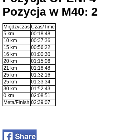
Pozycja w M40: 2
Międzyczas
Czas/Time
5 km
00:18:48
10 km
00:37:36
15 km
00:56:22
16 km
01:00:30
20 km
01:15:06
21 km
01:18:48
25 km
01:32:16
25 km
01:33:34
30 km
01:52:43
0 km
02:08:51
Meta/Finish
02:39:07