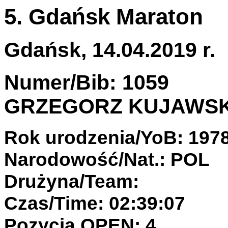
5. Gdańsk Maraton
Gdańsk, 14.04.2019 r.
Numer/Bib: 1059
GRZEGORZ KUJAWSK
Rok urodzenia/YoB: 197
Narodowość/Nat.: POL
Drużyna/Team:
Czas/Time: 02:39:07
Pozycja OPEN: 4