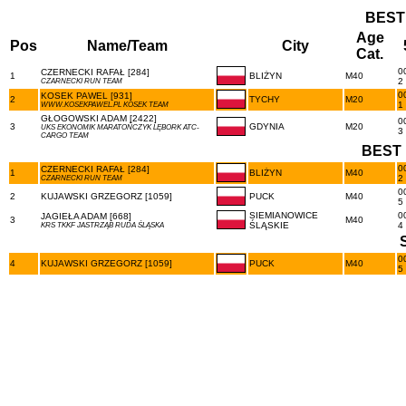
BEST
Age
Pos
Name/Team
City
Cat.
0
CZERNECKI RAFAŁ [284]
1
BLIŻYN
M40
2
CZARNECKI RUN TEAM
0
KOSEK PAWEL [931]
2
TYCHY
M20
1
WWW.KOSEKPAWEL.PL KOSEK TEAM
GŁOGOWSKI ADAM [2422]
0
3
GDYNIA
M20
UKS EKONOMIK MARATOŃCZYK LĘBORK ATC-
3
CARGO TEAM
BEST 
0
CZERNECKI RAFAŁ [284]
1
BLIŻYN
M40
2
CZARNECKI RUN TEAM
0
2
KUJAWSKI GRZEGORZ [1059]
PUCK
M40
5
SIEMIANOWICE
0
JAGIEŁA ADAM [668]
3
M40
ŚLĄSKIE
4
KRS TKKF JASTRZĄB RUDA ŚLĄSKA
0
4
KUJAWSKI GRZEGORZ [1059]
PUCK
M40
5