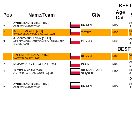
BEST
Age
Pos
Name/Team
City
Cat.
0
CZERNECKI RAFAŁ [284]
1
BLIŻYN
M40
2
CZARNECKI RUN TEAM
0
KOSEK PAWEL [931]
2
TYCHY
M20
1
WWW.KOSEKPAWEL.PL KOSEK TEAM
GŁOGOWSKI ADAM [2422]
0
3
GDYNIA
M20
UKS EKONOMIK MARATOŃCZYK LĘBORK ATC-
3
CARGO TEAM
BEST 
0
CZERNECKI RAFAŁ [284]
1
BLIŻYN
M40
2
CZARNECKI RUN TEAM
0
2
KUJAWSKI GRZEGORZ [1059]
PUCK
M40
5
SIEMIANOWICE
0
JAGIEŁA ADAM [668]
3
M40
ŚLĄSKIE
4
KRS TKKF JASTRZĄB RUDA ŚLĄSKA
0
CZERNECKI RAFAŁ [284]
1
BLIŻYN
M40
2
CZARNECKI RUN TEAM