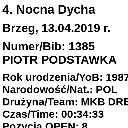
4. Nocna Dycha
Brzeg, 13.04.2019 r.
Numer/Bib: 1385
PIOTR PODSTAWKA
Rok urodzenia/YoB: 198
Narodowość/Nat.: POL
Drużyna/Team: MKB DR
Czas/Time: 00:34:33
Pozycja OPEN: 8