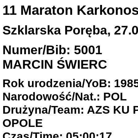
11 Maraton Karkono
Szklarska Poręba, 27.0
Numer/Bib: 5001
MARCIN ŚWIERC
Rok urodzenia/YoB: 198
Narodowość/Nat.: POL
Drużyna/Team: AZS KU
OPOLE
Czas/Time: 05:00:17