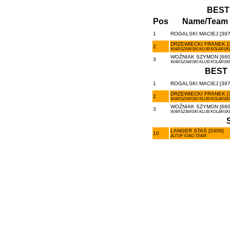
BEST
Pos
Name/Team
1
ROGALSKI MACIEJ [397
DRZEWIECKI FRANEK [
2
WARSZAWSKI KLUB KOLARSKI
WOŹNIAK SZYMON [660
3
WARSZAWSKI KLUB KOLARSKI
BEST 
1
ROGALSKI MACIEJ [397
DRZEWIECKI FRANEK [
2
WARSZAWSKI KLUB KOLARSKI
WOŹNIAK SZYMON [660
3
WARSZAWSKI KLUB KOLARSKI
LANGER STAŚ [2406]
10
ALTOP STAG TEAM