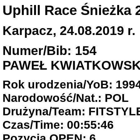
Uphill Race Śnieżka 
Karpacz, 24.08.2019 r.
Numer/Bib: 154
PAWEŁ KWIATKOWSK
Rok urodzenia/YoB: 199
Narodowość/Nat.: POL
Drużyna/Team: FITSTY
Czas/Time: 00:55:46
Pozycja OPEN: 6