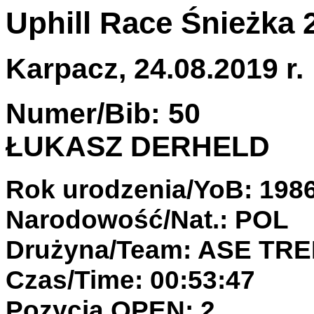
Uphill Race Śnieżka 
Karpacz, 24.08.2019 r.
Numer/Bib: 50
ŁUKASZ DERHELD
Rok urodzenia/YoB: 198
Narodowość/Nat.: POL
Drużyna/Team: ASE TR
Czas/Time: 00:53:47
Pozycja OPEN: 2