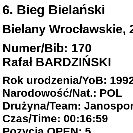
6. Bieg Bielański
Bielany Wrocławskie, 2
Numer/Bib: 170
Rafał BARDZIŃSKI
Rok urodzenia/YoB: 199
Narodowość/Nat.: POL
Drużyna/Team: Janospor
Czas/Time: 00:16:59
Pozycja OPEN: 5