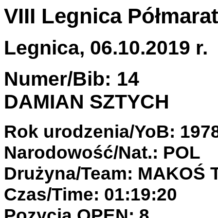
VIII Legnica Półmarat
Legnica, 06.10.2019 r.
Numer/Bib: 14
DAMIAN SZTYCH
Rok urodzenia/YoB: 197
Narodowość/Nat.: POL
Drużyna/Team: MAKOŚ
Czas/Time: 01:19:20
Pozycja OPEN: 8