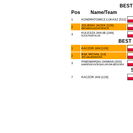
BEST
Pos
Name/Team
1
KONDRATOWICZ ŁUKASZ [522]
JOLIBSKI JACEK [126]
2
BIEGAMDLAZDROWIA.PL
KULESZA JAKUB [189]
3
KOOLTRIATHLON
BEST 
1
KACZOR JAN [129]
BĄK MICHAŁ [14]
2
JKS SALAMANDRA
PIWOWARSKI DAMIAN [300]
3
KAMIENNOGÓRSKA GRUPA BIEGOWA
7
KACZOR JAN [129]