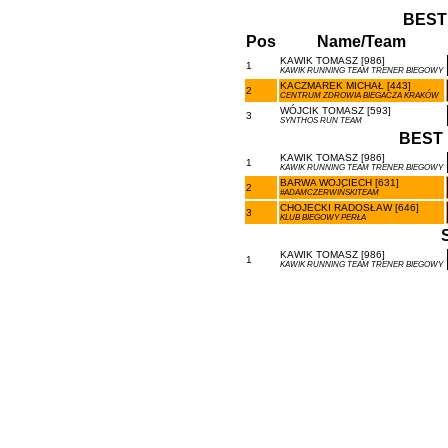
BEST
Pos
Name/Team
KAWIK TOMASZ [986]
1
KAWIK RUNNING TEAM TRENER BIEGOWY
KACZMAREK MICHAŁ [443]
2
CENTRUM ZDROWIA BIEGACZA KRAKÓW
WÓJCIK TOMASZ [593]
3
SYNTHOS RUN TEAM
BEST 
KAWIK TOMASZ [986]
1
KAWIK RUNNING TEAM TRENER BIEGOWY
BARWA WOJCIECH [631]
2
#ADAMCZERWIŃSKITEAM
CHOJECKI RADOSŁAW [646]
3
KLUB BIEGOWY PERŁA
KAWIK TOMASZ [986]
1
KAWIK RUNNING TEAM TRENER BIEGOWY