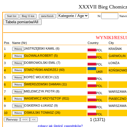
XXXVII Bieg Chomic
Nr:
Nazwi
Start list
Bieg 15 km
meta/finish
WYNIKI/RESUL
Pos
Name (Nr)
Country
City
JASTRZĘBSKI KAMIL (6)
1
KRAŚNIK
POL
GŁOWALA ROBERT (5)
2
GARWOLIN
POL
DOBROWOLSKI EMIL (7)
3
ŁOMŻA
POL
STARŻYŃSKI ANDRZEJ (60)
4
KOŃSKOWO
UKR
KOPEĆ WOJCIECH (12)
5
POL
ŚWIERDZEWSKI DAMIAN (11)
6
POL
MIELEWCZYK PIOTR (8)
7
WARSZAWA
POL
WASIEWICZ KRZYSZTOF (811)
8
PIASECZNO
POL
OSKIERKO ŁUKASZ (9)
9
WARSZAWA
POL
OSMULSKI TOMASZ (26)
10
POL
1 (1371)
Pierwszy
<<<
<<
zobacz jak śledzić zawodników?