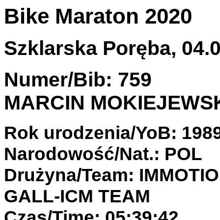
Bike Maraton 2020
Szklarska Poręba, 04.0
Numer/Bib: 759
MARCIN MOKIEJEWS
Rok urodzenia/YoB: 198
Narodowość/Nat.: POL
Drużyna/Team: IMMOTI
GALL-ICM TEAM
Czas/Time: 05:39:42