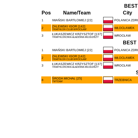
BEST
Pos
Name/Team
City
1
IWAŃSKI BARTŁOMIEJ [22]
POLANICA ZDR
ZALEWSKI IGOR [142]
2
WŁOCŁAWEK
TRIATHLON CLUB WROCŁAW
ŁUKASZEWICZ KRZYSZTOF [137]
3
WROCŁAW
TRIATHLONOWA ALADEMIA MŁODZIEŻY
BEST 
1
IWAŃSKI BARTŁOMIEJ [22]
POLANICA ZDR
ZALEWSKI IGOR [142]
2
WŁOCŁAWEK
TRIATHLON CLUB WROCŁAW
ŁUKASZEWICZ KRZYSZTOF [137]
3
WROCŁAW
TRIATHLONOWA ALADEMIA MŁODZIEŻY
ŚRODA MICHAŁ [25]
8
TRZEBNICA
TMTEAM