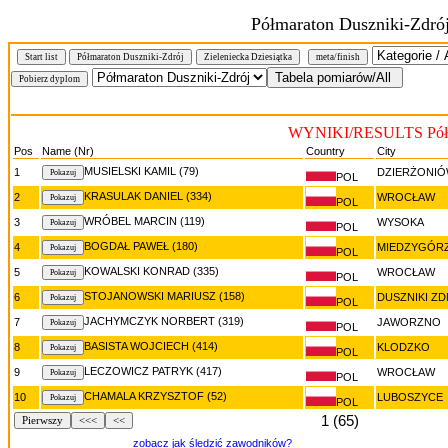
Półmaraton Duszniki-Zdró
Start list
Półmaraton Duszniki-Zdrój
Zieleniecka Dziesiątka
meta/finish
WYNIKI/RESULTS Półma
Pos
Name (Nr)
Country
City
MUSIELSKI KAMIL (79)
1
DZIERŻONI
POL
KRASULAK DANIEL (334)
2
WROCŁAW
POL
WRÓBEL MARCIN (119)
3
WYSOKA
POL
BOGDAŁ PAWEŁ (180)
4
MIEDZYGÓR
POL
KOWALSKI KONRAD (335)
5
WROCŁAW
POL
STOJANOWSKI MARIUSZ (158)
6
DUSZNIKI Z
POL
JACHYMCZYK NORBERT (319)
7
JAWORZNO
POL
BASISTA WOJCIECH (414)
8
KLODZKO
POL
LECZOWICZ PATRYK (417)
9
WROCŁAW
POL
CHAMALA KRZYSZTOF (52)
10
LUBOSZYCE
POL
1 (65)
Pierwszy
<<<
<<
zobacz jak śledzić zawodników?