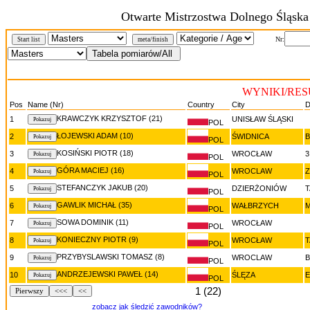
Otwarte Mistrzostwa Dolnego Śląsk
Nr:
Start list
meta/finish
WYNIKI/RESU
Pos
Name (Nr)
Country
City
D
KRAWCZYK KRZYSZTOF (21)
1
UNISŁAW ŚLĄSKI
POL
ŁOJEWSKI ADAM (10)
2
ŚWIDNICA
B
POL
KOSIŃSKI PIOTR (18)
3
WROCŁAW
3
POL
GÓRA MACIEJ (16)
4
WROCLAW
POL
STEFANCZYK JAKUB (20)
5
DZIERŻONIÓW
POL
GAWLIK MICHAŁ (35)
6
WAŁBRZYCH
M
POL
SOWA DOMINIK (11)
7
WROCŁAW
POL
KONIECZNY PIOTR (9)
8
WROCŁAW
POL
PRZYBYSLAWSKI TOMASZ (8)
9
WROCLAW
POL
ANDRZEJEWSKI PAWEŁ (14)
10
ŚLĘZA
POL
1 (22)
Pierwszy
<<<
<<
zobacz jak śledzić zawodników?