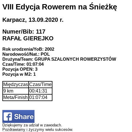
VIII Edycja Rowerem na Śnieżkę
Karpacz, 13.09.2020 r.
Numer/Bib: 117
RAFAŁ GIEREJKO
Rok urodzenia/YoB: 2002
Narodowość/Nat.: POL
Drużyna/Team: GRUPA SZALONYCH ROWERZYSTÓW
Czas/Time: 01:07:04
Pozycja OPEN: 3
Pozycja w M2: 1
Międzyczas
Czas/Time
9 km
00:41:31
Meta/Finish
01:07:04
Dziękujemy za udział w zawodach.
Pozdrawiamy i życzymy wielu sukcesów.