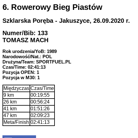
6. Rowerowy Bieg Piastów
Szklarska Poręba - Jakuszyce, 26.09.2020 r.
Numer/Bib: 133
TOMASZ MACH
Rok urodzenia/YoB: 1989
Narodowość/Nat.: POL
Drużyna/Team: SPORTFUEL.PL
Czas/Time: 02:41:13
Pozycja OPEN: 1
Pozycja w M30: 1
Międzyczas
Czas/Time
9 km
00:19:55
26 km
00:56:24
41 km
01:51:26
47 km
02:09:23
Meta/Finish
02:41:13