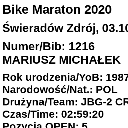
Bike Maraton 2020
Świeradów Zdrój, 03.10
Numer/Bib: 1216
MARIUSZ MICHAŁEK
Rok urodzenia/YoB: 198
Narodowość/Nat.: POL
Drużyna/Team: JBG-2 
Czas/Time: 02:59:20
Pozycja OPEN: 5