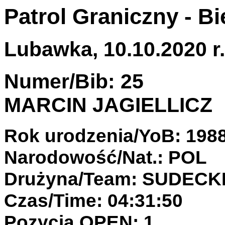
Patrol Graniczny - B
Lubawka, 10.10.2020 r.
Numer/Bib: 25
MARCIN JAGIELLICZ
Rok urodzenia/YoB: 198
Narodowość/Nat.: POL
Drużyna/Team: SUDECK
Czas/Time: 04:31:50
Pozycja OPEN: 1