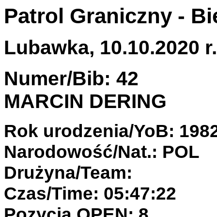
Patrol Graniczny - B
Lubawka, 10.10.2020 r.
Numer/Bib: 42
MARCIN DERING
Rok urodzenia/YoB: 198
Narodowość/Nat.: POL
Drużyna/Team:
Czas/Time: 05:47:22
Pozycja OPEN: 8