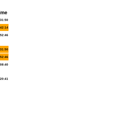
ime
:31:50
:42:14
:52:46
:31:50
:52:46
:08:40
:20:41