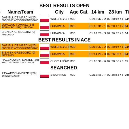
BEST RESULTS OPEN
s
Name/Team
City
Age Cat.
14 km
28 km
T
JAGIELLICZ MARCIN [25]
WAŁBRZYCH
M30
01:13:32 / 2
02:20:16 / 1
04
SUDECKIE WYCIECZKI BIEGOWE
JURCZAK TOMASZ [34]
LUBAWKA
M20
01:13:31 / 1
02:20:17 / 2
04
BIEGAM BO LUBIĘ LUBAWKA
BIENIEK GRZEGORZ [9]
LUBAWKA
M30
01:14:20 / 3
02:26:35 / 3
04
APEX.INFO
BEST RESULTS IN AGE
JAGIELLICZ MARCIN [25]
WAŁBRZYCH
M30
01:13:32 / 2
02:20:16 / 1
04
SUDECKIE WYCIECZKI BIEGOWE
BIENIEK GRZEGORZ [9]
LUBAWKA
M30
01:14:20 / 3
02:26:35 / 3
04
APEX.INFO
RĄCZKOWSKI DANIEL [36]
CHOCIANÓW
M30
01:18:38 / 6
02:29:56 / 4
05
KB ZDYSZAAANI CHOCIANÓW
SEARCHED:
ZAWADZKI ANDRZEJ [26]
SIECHNICE
M30
01:18:48 / 7
02:35:54 / 6
05
MKS SIECHNICE