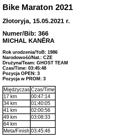
Bike Maraton 2021
Złotoryja, 15.05.2021 r.
Numer/Bib: 366
MICHAL KANĚRA
Rok urodzenia/YoB: 1986
Narodowość/Nat.: CZE
Drużyna/Team: GHOST TEAM
Czas/Time: 03:45:48
Pozycja OPEN: 3
Pozycja w PROM: 3
Międzyczas
Czas/Time
17 km
00:47:14
34 km
01:40:05
41 km
02:00:56
49 km
03:08:33
64 km
Meta/Finish
03:45:46