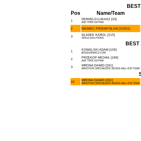
BEST
Pos
Name/Team
DERHELD ŁUKASZ [33]
1
ASE TREK GDYNIA
2
NIEMIEC PRZEMYSŁAW [10301]
SŁADEK KAROL [215]
3
SPICA SOLUTIONS
BEST 
KOWALSKI ADAM [106]
1
BOGDZIEWICZ.COM
PRZEKOP MICHAŁ [186]
2
ASE TREK GDYNIA
WRONA DAWID [291]
3
IMMOTION SPECIALIZED SKODA GALL-ICM TEAM
WRONA DAWID [291]
10
IMMOTION SPECIALIZED SKODA GALL-ICM TEAM