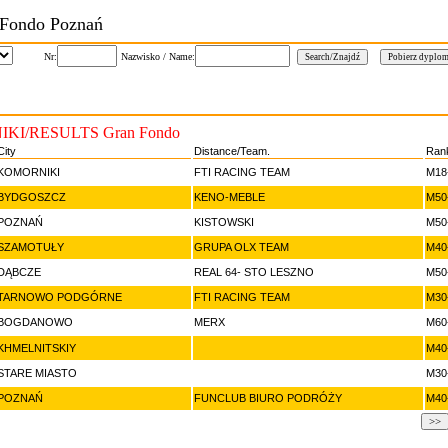
 Fondo Poznań
Nr:
Nazwisko / Name:
KI/RESULTS Gran Fondo
City
Distance/Team.
Ran
KOMORNIKI
FTI RACING TEAM
M18
BYDGOSZCZ
KENO-MEBLE
M50
POZNAŃ
KISTOWSKI
M50
SZAMOTUŁY
GRUPA OLX TEAM
M40
DĄBCZE
REAL 64- STO LESZNO
M50
TARNOWO PODGÓRNE
FTI RACING TEAM
M30
BOGDANOWO
MERX
M60
KHMELNITSKIY
M40
STARE MIASTO
M30
POZNAŃ
FUNCLUB BIURO PODRÓŻY
M40
>>