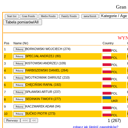
Gran
Start list
Gran Fondo
Medio Fondo
Family Fondo
meta/finish
WYNI
Pos
Name (Nr)
Country
BORKOWSKI WOJCIECH (274)
1
POL
SPECJAŁ ANDRZEJ (80)
2
POL
KISTOWSKI ANDRZEJ (109)
3
POL
FARBISZEWSKI DANIEL (264)
4
POL
WOJTKOWIAK DARIUSZ (210)
5
POL
CHĘCIŃSKI RAFAŁ (192)
6
POL
SPŁAWSKI ARTUR (237)
7
POL
SEDINKIN TIMOFII (277)
8
UKR
KACZMAREK ADAM (94)
9
POL
SUĆKO PIOTR (273)
10
POL
1 (267)
Pierwszy
<<<
<<
zobacz jak śledzić zawodników?