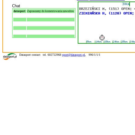
Chat
datasport
Zapraszamy do komentowania zawodow
Datasport contact: tel. 602722968
sport@datasport.pl
,
996/1/1/1