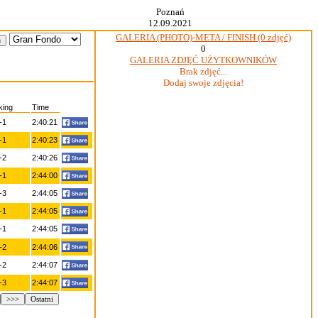
Poznań
12.09.2021
GALERIA (PHOTO)-META / FINISH (0 zdjęć)
0
GALERIA ZDJĘĆ UŻYTKOWNIKÓW
Brak zdjęć...
Dodaj swoje zdjęcia!
king
Time
-1
2:40:21
-1
2:40:23
-2
2:40:26
-1
2:44:00
-3
2:44:05
-1
2:44:05
-1
2:44:05
-2
2:44:06
-2
2:44:07
-3
2:44:07
>>>
Ostatni