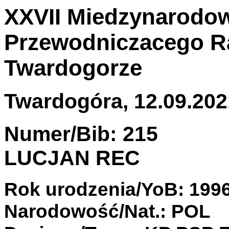
XXVII Miedzynarodow
Przewodniczacego Ra
Twardogorze
Twardogóra, 12.09.2021
Numer/Bib: 215
LUCJAN REC
Rok urodzenia/YoB: 199
Narodowość/Nat.: POL