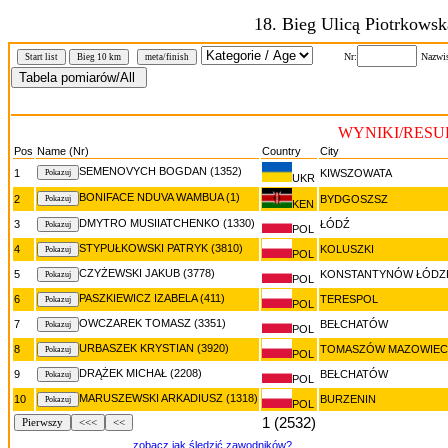
18. Bieg Ulicą Piotrkow
Nr:
Nazwi
Start list
Bieg 10 km
meta/finish
WYNIKI/RESUL
Pos
Name (Nr)
Country
City
SEMENOVYCH BOGDAN (1352)
1
KIWSZOWATA
UKR
BONIFACE NDUVA WAMBUA (1)
2
BYDGOSZSZ
KEN
DMYTRO MUSIIATCHENKO (1330)
3
ŁÓDŹ
POL
STYPUŁKOWSKI PATRYK (3810)
4
KOLUSZKI
POL
CZYŻEWSKI JAKUB (3778)
5
KONSTANTYNÓW ŁÓDZ
POL
PASZKIEWICZ IZABELA (411)
6
TERESPOL
POL
OWCZAREK TOMASZ (3351)
7
BEŁCHATÓW
POL
URBASZEK KRYSTIAN (3920)
8
TOMASZÓW MAZOWIEC
POL
DRĄŻEK MICHAŁ (2208)
9
BEŁCHATÓW
POL
MARUSZEWSKI ARKADIUSZ (1318)
10
BURZENIN
POL
1 (2532)
Pierwszy
<<<
<<
zobacz jak śledzić zawodników?