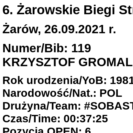
6. Żarowskie Biegi S
Żarów, 26.09.2021 r.
Numer/Bib: 119
KRZYSZTOF GROMA
Rok urodzenia/YoB: 198
Narodowość/Nat.: POL
Drużyna/Team: #SOBA
Czas/Time: 00:37:25
Pozycja OPEN: 6