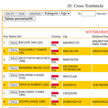
10. Cross Trzebnicki
Nr:
Nazwisko /
Start list
10 km
meta/finish
WYNIKI/RES
Pos
Name (Nr)
Country
City
Distance/Te
WAŁBRZYSK
KACZOR JAN (115)
1
WAŁBRZYCH
PARK TEAM
POL
KOZŁOWICZ TOMASZ
2
WIELKA LIPA
OBORYGEN
(16)
POL
WOJTYSZYN WOJCIECH
3
NAMYSŁÓW
(389)
POL
PIOTRKÓW
MASIAREK MACIEJ (272)
4
TRYBUNALSKI
POL
ORŁOWSKI ŁUKASZ
5
WROCŁAW
(163)
POL
PONTUS ROBERT (182)
6
OLEŚNICA
COB PĘDZIK
POL
OWCZAREK TOMEK
7
CIESZKÓW
-
(380)
POL
SZOPA ŁUKASZ (390)
8
DOBROSZYCE
KARKONOSZ
POL