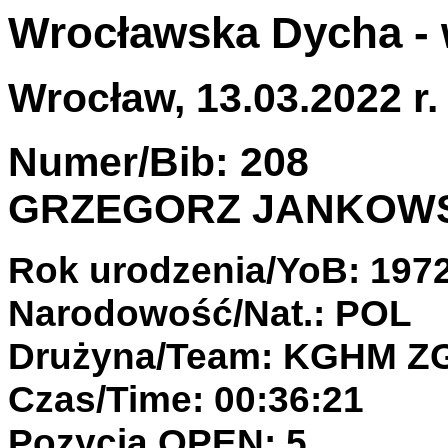
Wrocławska Dycha -
Wrocław, 13.03.2022 r.
Numer/Bib: 208
GRZEGORZ JANKOW
Rok urodzenia/YoB: 197
Narodowość/Nat.: POL
Drużyna/Team: KGHM Z
Czas/Time: 00:36:21
Pozycja OPEN: 5