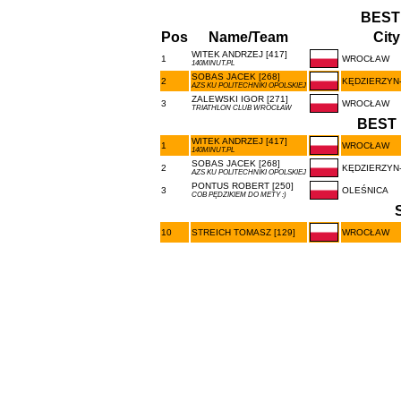
BEST
Pos
Name/Team
City
WITEK ANDRZEJ [417]
1
WROCŁAW
140MINUT.PL
SOBAS JACEK [268]
2
KĘDZIERZYN
AZS KU POLITECHNIKI OPOLSKIEJ
ZALEWSKI IGOR [271]
3
WROCŁAW
TRIATHLON CLUB WROCŁAW
BEST 
WITEK ANDRZEJ [417]
1
WROCŁAW
140MINUT.PL
SOBAS JACEK [268]
2
KĘDZIERZYN
AZS KU POLITECHNIKI OPOLSKIEJ
PONTUS ROBERT [250]
3
OLEŚNICA
COB PĘDZIKIEM DO METY :)
10
STREICH TOMASZ [129]
WROCŁAW