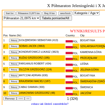
X Półmaraton Jeleniogórski i X J
N
Start list
Półmaraton 21,0975 km
Bieg 10 km
meta/finish
WYNIKI/RESULTS Pół
Pos
Name (Nr)
Country
City
GOŁĘBIEWSKI SEBASTIAN (413)
1
BOGATYNIA
POL
SOBAS JACEK (3963)
2
SZKLARSKA PORĘB
POL
KONDRATOWICZ ŁUKASZ (3823)
3
KAMIENNA GÓRA
POL
KUŻAJ GRZEGORZ (195)
4
PRZEJĘSŁAW
POL
FARGANUS ROBERT (434)
5
LEŚNA
POL
OLCZYK GRZEGORZ (124)
6
JELENIA GÓRA
POL
ANTCZAK ADRIAN (630)
7
BOGATYNIA
POL
KRAJEWSKI MACIEJ (187)
8
ŚWIERADÓW-ZDRÓ
POL
CABAJ DAMIAN (300)
9
ŚWIDNICA
POL
JANKOWSKI GRZEGORZ (48)
10
JACZÓW
POL
1 (324)
Pierwszy
<<<
<<
zobacz jak śledzić zawodników?