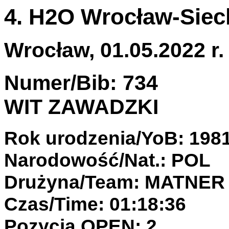
4. H2O Wrocław-Siec
Wrocław, 01.05.2022 r.
Numer/Bib: 734
WIT ZAWADZKI
Rok urodzenia/YoB: 198
Narodowość/Nat.: POL
Drużyna/Team: MATNE
Czas/Time: 01:18:36
Pozycja OPEN: 2