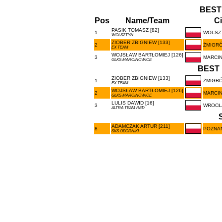
BEST
Pos
Name/Team
Ci
PASIK TOMASZ [82]
1
WOLSZ
WOLSZTYN
ZIOBER ZBIGNIEW [133]
2
ŻMIGR
EX TEAM
WOJSŁAW BARTŁOMIEJ [126]
3
MARCI
GLKS MARCINOWICE
BEST 
ZIOBER ZBIGNIEW [133]
1
ŻMIGR
EX TEAM
WOJSŁAW BARTŁOMIEJ [126]
2
MARCI
GLKS MARCINOWICE
LULIS DAWID [16]
3
WROCŁ
ALTRA TEAM RED
ADAMCZAK ARTUR [211]
8
POZNA
SKS OBORNIKI