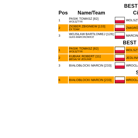
BEST
Pos
Name/Team
Ci
PASIK TOMASZ [82]
1
WOLSZ
WOLSZTYN
ZIOBER ZBIGNIEW [133]
2
ŻMIGR
EX TEAM
WOJSŁAW BARTŁOMIEJ [126]
3
MARCI
GLKS MARCINOWICE
BEST 
PASIK TOMASZ [82]
1
WOLSZ
WOLSZTYN
KUBIAK ROBERT [11]
2
JEDLIN
BIEGAJ W JEDLINIE
3
BIAŁOBŁOCKI MARCIN [233]
WROCŁ
6
BIAŁOBŁOCKI MARCIN [233]
WROCŁ