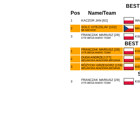
BEST
Pos
Name/Team
1
KACZOR JAN [62]
WA
SOLC VITEZSLAV [102]
2
MA
BK NACHOD
FRANCZAK MARIUSZ [28]
3
KS
DTR BIEGA MARIO TEAM
BEST 
FRANCZAK MARIUSZ [28]
1
KS
DTR BIEGA MARIO TEAM
DUDA ANDRZEJ [77]
2
DZ
BIELAWSKA AKADEMIA BIEGANIA
RÓŻYCKI GRZEGORZ [159]
3
BI
BIELAWSKA AKADEMIA BIEGANIA
FRANCZAK MARIUSZ [28]
3
KS
DTR BIEGA MARIO TEAM