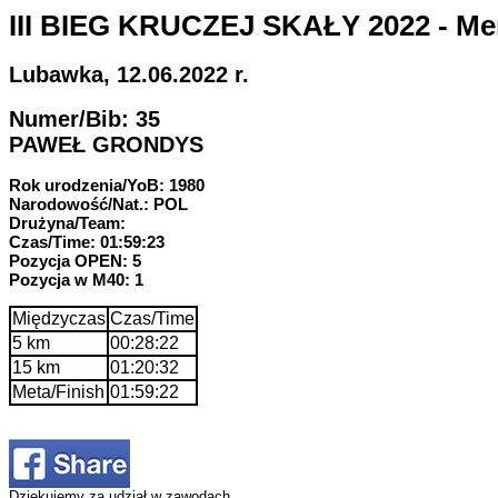
III BIEG KRUCZEJ SKAŁY 2022 - Mem
Lubawka, 12.06.2022 r.
Numer/Bib: 35
PAWEŁ GRONDYS
Rok urodzenia/YoB: 1980
Narodowość/Nat.: POL
Drużyna/Team:
Czas/Time: 01:59:23
Pozycja OPEN: 5
Pozycja w M40: 1
Międzyczas
Czas/Time
5 km
00:28:22
15 km
01:20:32
Meta/Finish
01:59:22
Dziękujemy za udział w zawodach.