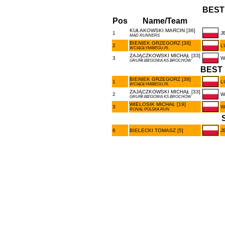
BEST
Pos
Name/Team
KUŁAKOWSKI MARCIN [36]
1
J
MAD RUNNERS
BIENIEK GRZEGORZ [38]
2
L
WCIĄGŁYMBIEGU.PL
ZAJĄCZKOWSKI MICHAŁ [33]
3
W
GRUPA BIEGOWA KS BROCHÓW
BEST 
BIENIEK GRZEGORZ [38]
1
L
WCIĄGŁYMBIEGU.PL
ZAJĄCZKOWSKI MICHAŁ [33]
2
W
GRUPA BIEGOWA KS BROCHÓW
WIELOSIK MICHAŁ [19]
3
W
RONAL POLSKA RUN
6
BIELECKI TOMASZ [5]
J