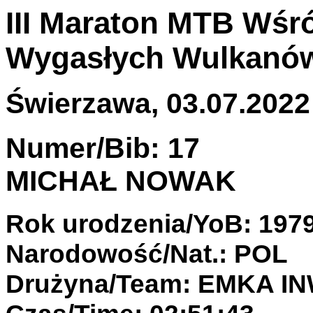
III Maraton MTB Wśr
Wygasłych Wulkanó
Świerzawa, 03.07.2022 
Numer/Bib: 17
MICHAŁ NOWAK
Rok urodzenia/YoB: 197
Narodowość/Nat.: POL
Drużyna/Team: EMKA I