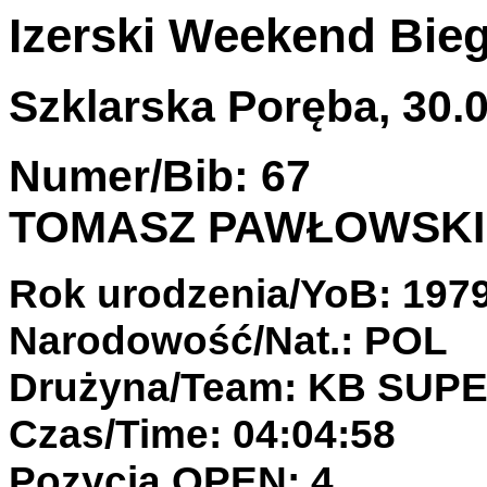
Izerski Weekend Bie
Szklarska Poręba, 30.0
Numer/Bib: 67
TOMASZ PAWŁOWSKI
Rok urodzenia/YoB: 197
Narodowość/Nat.: POL
Drużyna/Team: KB SU
Czas/Time: 04:04:58
Pozycja OPEN: 4