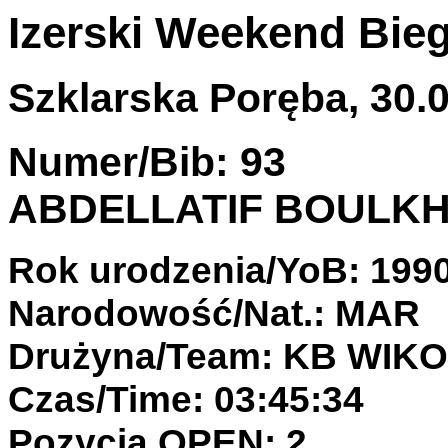
Izerski Weekend Bie
Szklarska Poręba, 30.0
Numer/Bib: 93
ABDELLATIF BOULK
Rok urodzenia/YoB: 199
Narodowość/Nat.: MAR
Drużyna/Team: KB WIK
Czas/Time: 03:45:34
Pozycja OPEN: 2