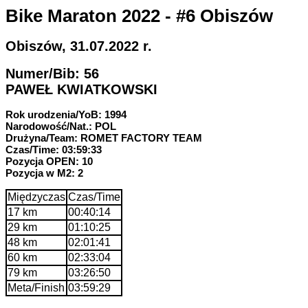
Bike Maraton 2022 - #6 Obiszów
Obiszów, 31.07.2022 r.
Numer/Bib: 56
PAWEŁ KWIATKOWSKI
Rok urodzenia/YoB: 1994
Narodowość/Nat.: POL
Drużyna/Team: ROMET FACTORY TEAM
Czas/Time: 03:59:33
Pozycja OPEN: 10
Pozycja w M2: 2
Międzyczas
Czas/Time
17 km
00:40:14
29 km
01:10:25
48 km
02:01:41
60 km
02:33:04
79 km
03:26:50
Meta/Finish
03:59:29