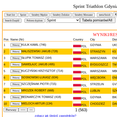
Sprint Triathlon Gdyni
Start list
Sprint
Sztafety Męskie
Sztafety Żeńskie
Sztafety Mieszane
meta/finish
WYNIKI/RES
Pos
Name (Nr)
Country
City
Dis
KULIK KAMIL (746)
1
GDYNIA
UK
POL
MALISZEWSKI JAKUB (728)
2
STRASZYN
KS
POL
SŁUPIK TOMASZ (164)
3
WARSZAWA
EN
POL
SAWIEŁAJC JAKUB (495)
4
BYDGOSZCZ
TM
POL
KUCZYŃSKI KRZYSZTOF (714)
5
WARSZAWA
MB
POL
SOSNOWSKI ŁUKASZ (634)
6
WIĘCBORK
EN
POL
SZCZĘŚNIAK PIOTR (715)
7
STRZELIN
GV
POL
MROZEK ROBERT (668)
8
LUBLIN
SZ
POL
BEDNARCZYK TOMASZ (418)
9
GDYNIA
BIK
POL
MIELOCH ARTUR (134)
10
CHODZIEŻ
DA
POL
1 (563)
Pierwszy
<<<
<<
zobacz jak śledzić zawodników?